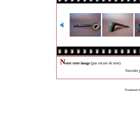
N
oter cette image
(pas encore de note)
Survoler 
Powered 