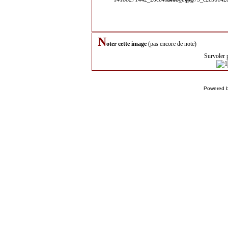
N
oter cette image
(pas encore de note)
Survoler 
Powered 