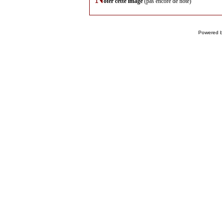
oter cette image
(pas encore de note)
Powered 