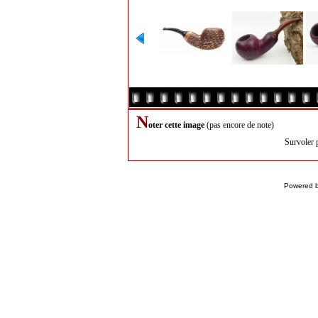
N
oter cette image
(pas encore de note)
Survoler 
Powered 