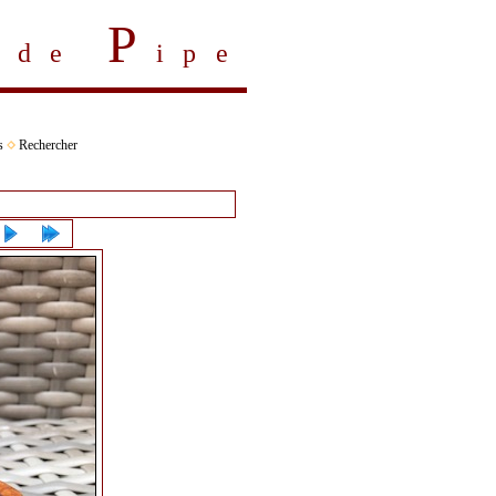
P
s de
ipe
s
Rechercher