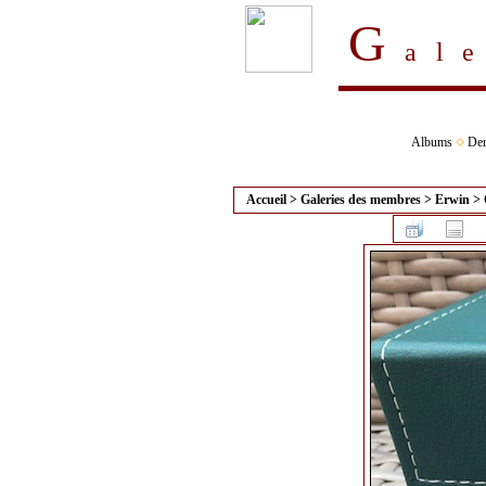
G
al
Albums
Der
Accueil
>
Galeries des membres
>
Erwin
>