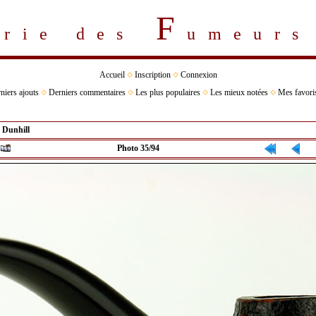
F
erie des
umeur
Accueil
Inscription
Connexion
niers ajouts
Derniers commentaires
Les plus populaires
Les mieux notées
Mes favori
>
Dunhill
Photo 35/94