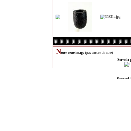
N
oter cette image
(pas encore de note)
Survoler 
Powered 