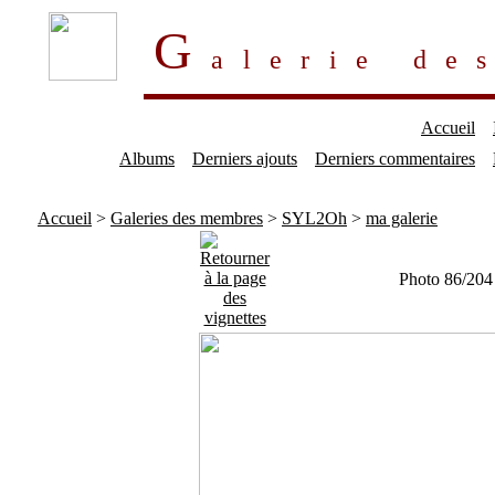
G
alerie d
Accueil
Albums
Derniers ajouts
Derniers commentaires
Accueil
>
Galeries des membres
>
SYL2Oh
>
ma galerie
Photo 86/204