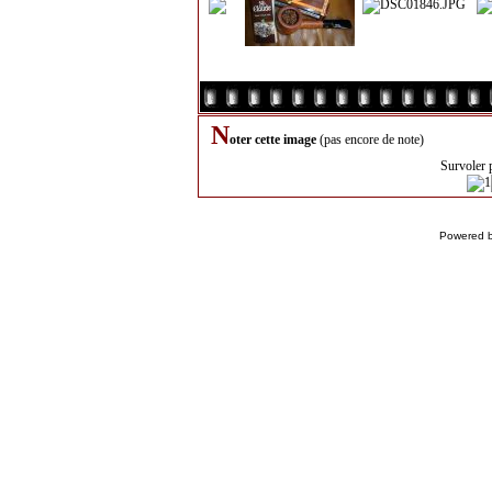
N
oter cette image
(pas encore de note)
Survoler 
Powered 