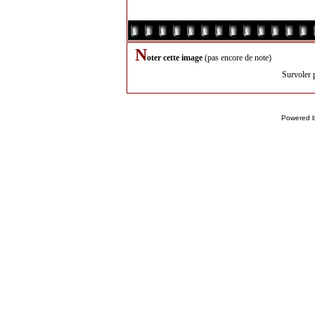
N
oter cette image
(pas encore de note)
Survoler 
Powered 