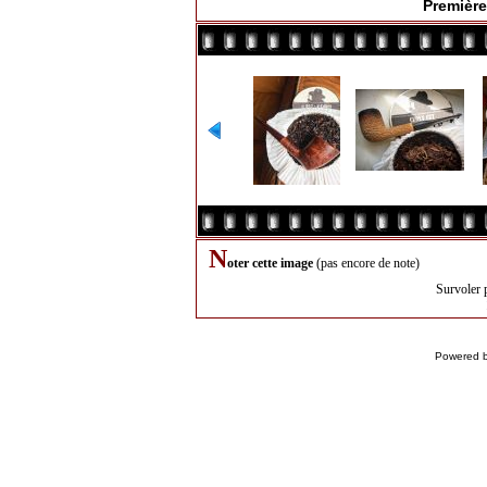
Première
N
oter cette image
(pas encore de note)
Survoler 
Powered 