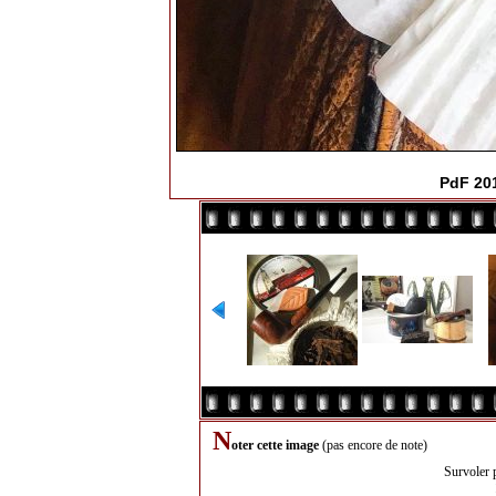
PdF 20
N
oter cette image
(pas encore de note)
Survoler 