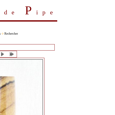
P
s de
ipe
s
Rechercher