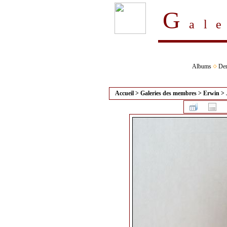
G
al
Albums
Der
Accueil
>
Galeries des membres
>
Erwin
>