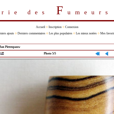
F
erie des
umeur
Accueil
Inscription
Connexion
niers ajouts
Derniers commentaires
Les plus populaires
Les mieux notées
Mes favori
Jan Pietenpauw
Photo 5/5