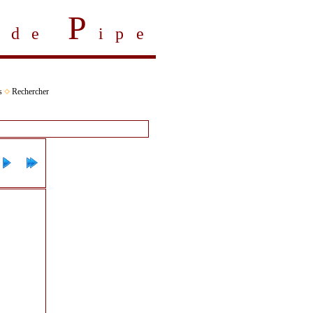
P
s de
ipe
s
Rechercher