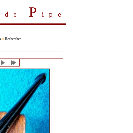
P
s de
ipe
s
Rechercher