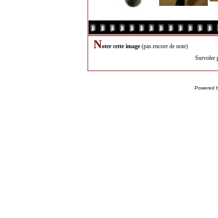
N
oter cette image
(pas encore de note)
Survoler 
Powered 