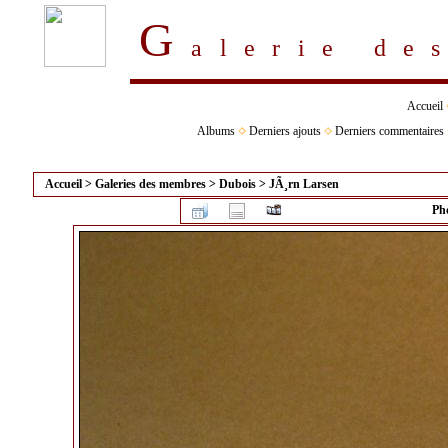
G
alerie d
Accueil
Albums
Derniers ajouts
Derniers commentaires
Accueil
>
Galeries des membres
>
Dubois
>
JÃ¸rn Larsen
Pho