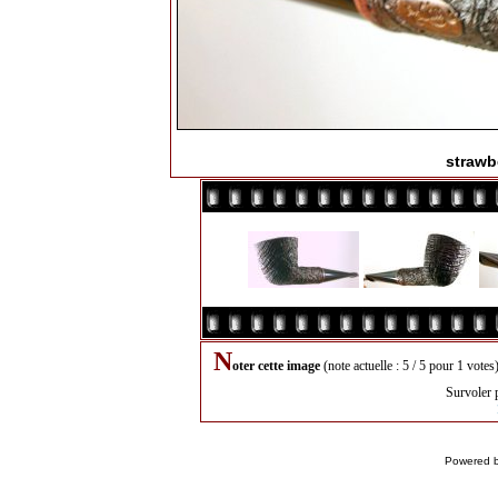
strawb
N
oter cette image
(note actuelle : 5 / 5 pour 1 votes
Survoler 
Powered 