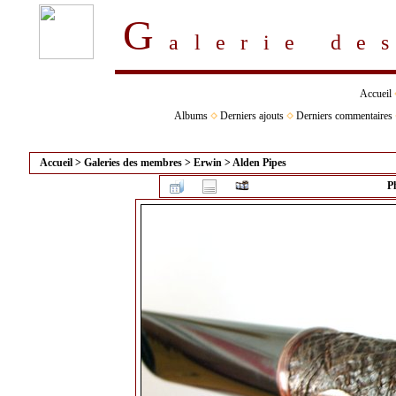
G
alerie d
Accueil
Albums
Derniers ajouts
Derniers commentaires
Accueil
>
Galeries des membres
>
Erwin
>
Alden Pipes
P