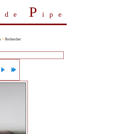
P
s de
ipe
s
Rechercher