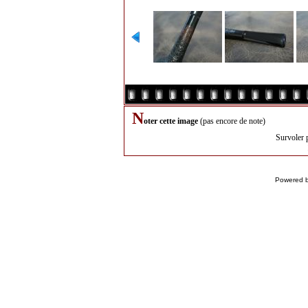
N
oter cette image
(pas encore de note)
Survoler 
Powered 