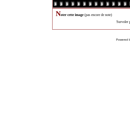
N
oter cette image
(pas encore de note)
Survoler 
Powered 