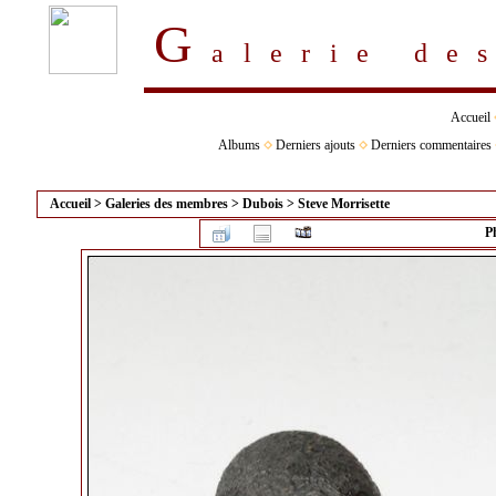
G
alerie d
Accueil
Albums
Derniers ajouts
Derniers commentaires
Accueil
>
Galeries des membres
>
Dubois
>
Steve Morrisette
P