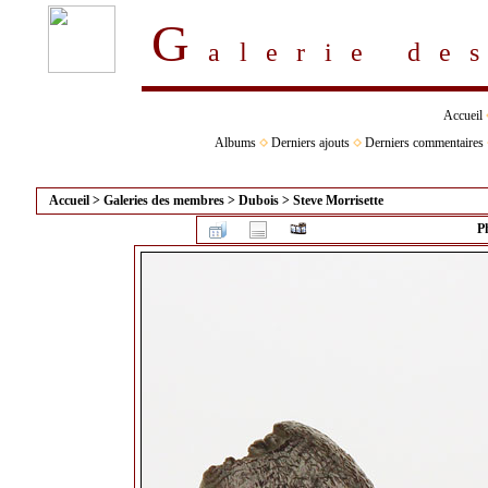
G
alerie d
Accueil
Albums
Derniers ajouts
Derniers commentaires
Accueil
>
Galeries des membres
>
Dubois
>
Steve Morrisette
P