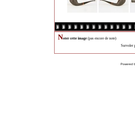
N
oter cette image
(pas encore de note)
Survoler 
Powered 