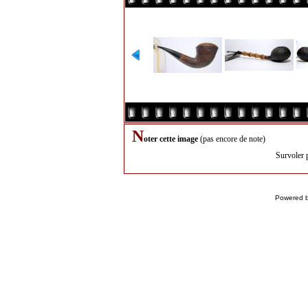
N
oter cette image
(pas encore de note)
Survoler 
Powered 