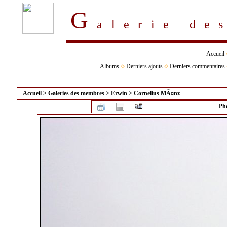
G
alerie d
Accueil
Albums
Derniers ajouts
Derniers commentaires
Accueil
>
Galeries des membres
>
Erwin
>
Cornelius MÃ¤nz
Ph