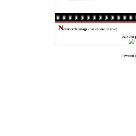
N
oter cette image
(pas encore de note)
Survoler 
Powered 