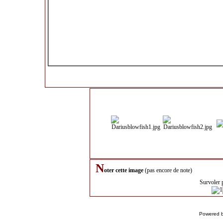
N
oter cette image
(pas encore de note)
Survoler 
Powered 