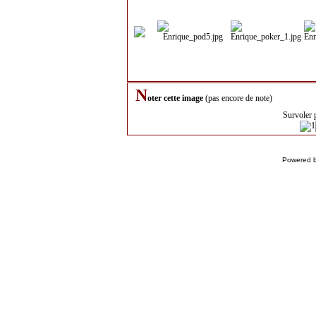
N
oter cette image
(pas encore de note)
Survoler 
Powered 