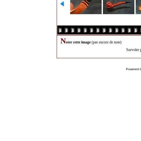
N
oter cette image
(pas encore de note)
Survoler 
Powered 