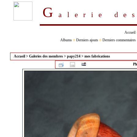
G
alerie d
Accueil
Albums
Derniers ajouts
Derniers commentaires
Accueil
>
Galeries des membres
>
papy214
>
mes fabrications
Ph