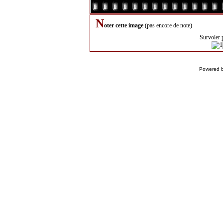
N
oter cette image
(pas encore de note)
Survoler 
Powered 