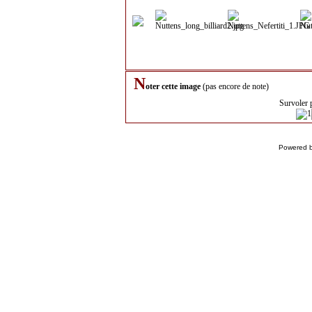
N
oter cette image
(pas encore de note)
Survoler 
Powered 