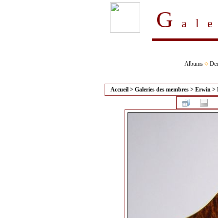
G
al
Albums
Der
Accueil
>
Galeries des membres
>
Erwin
>