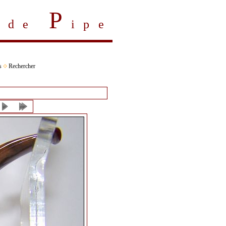
P
s de
ipe
s
Rechercher