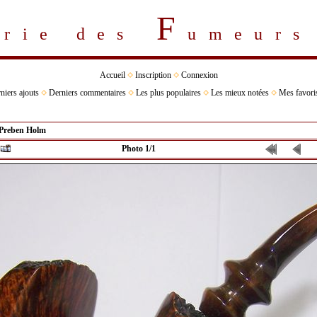
F
erie des
umeur
Accueil
Inscription
Connexion
niers ajouts
Derniers commentaires
Les plus populaires
Les mieux notées
Mes favori
Preben Holm
Photo 1/1