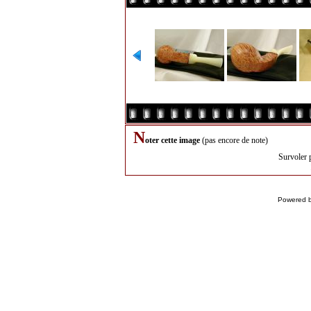
N
oter cette image
(pas encore de note)
Survoler 
Powered 