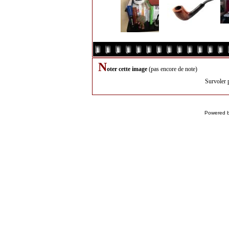
N
oter cette image
(pas encore de note)
Survoler 
Powered 