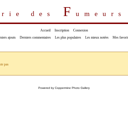
F
erie des
umeur
Accueil
Inscription
Connexion
niers ajouts
Derniers commentaires
Les plus populaires
Les mieux notées
Mes favori
ste pas
Powered by
Coppermine Photo Gallery