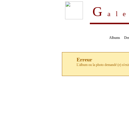
G
al
Albums
Der
Erreur
L'album ou la photo demandé (e) n'exi