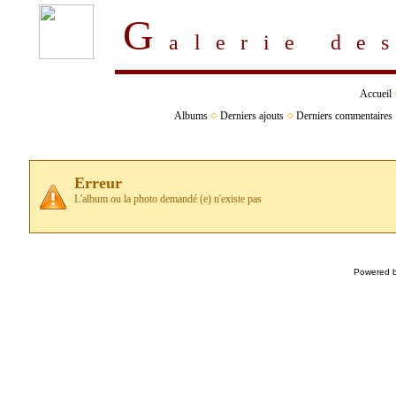
G
alerie d
Accueil
Albums
Derniers ajouts
Derniers commentaires
Erreur
L'album ou la photo demandé (e) n'existe pas
Powered 