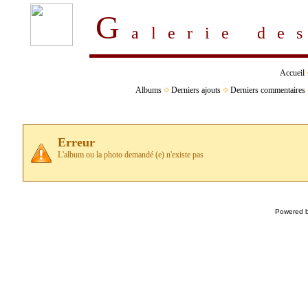
G
alerie d
Accueil
Albums
Derniers ajouts
Derniers commentaires
Erreur
L'album ou la photo demandé (e) n'existe pas
Powered 