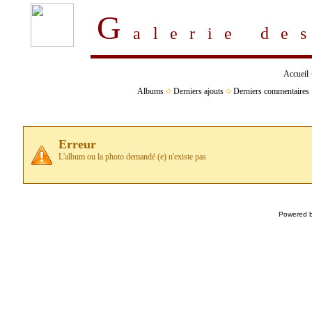
G
alerie d
Accueil
Albums
Derniers ajouts
Derniers commentaires
Erreur
L'album ou la photo demandé (e) n'existe pas
Powered 