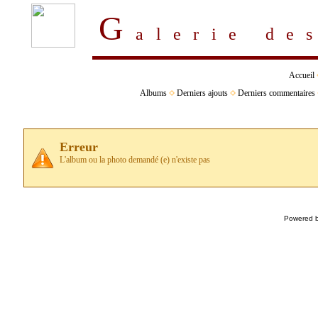
G
alerie d
Accueil
Albums
Derniers ajouts
Derniers commentaires
Erreur
L'album ou la photo demandé (e) n'existe pas
Powered 