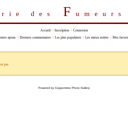
F
erie des
umeur
Accueil
Inscription
Connexion
niers ajouts
Derniers commentaires
Les plus populaires
Les mieux notées
Mes favori
ste pas
Powered by
Coppermine Photo Gallery