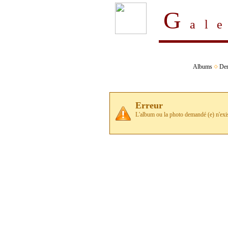
G
al
Albums
Der
Erreur
L'album ou la photo demandé (e) n'exi