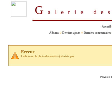
G
alerie d
Accueil
Albums
Derniers ajouts
Derniers commentaires
Erreur
L'album ou la photo demandé (e) n'existe pas
Powered 