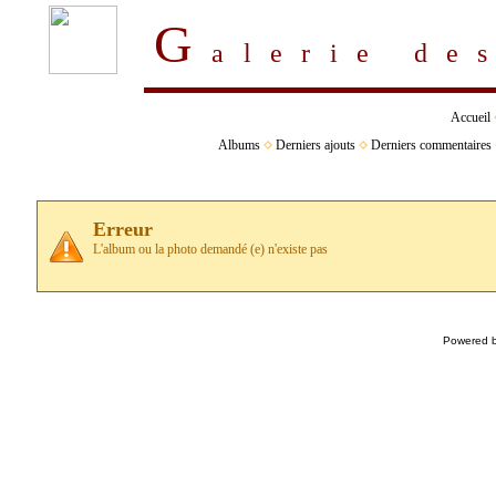
G
alerie d
Accueil
Albums
Derniers ajouts
Derniers commentaires
Erreur
L'album ou la photo demandé (e) n'existe pas
Powered 