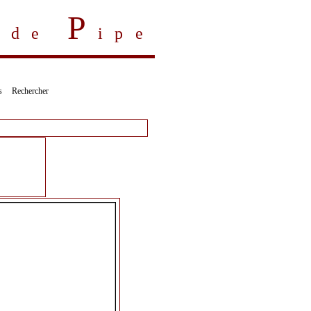
P
s de
ipe
s
Rechercher