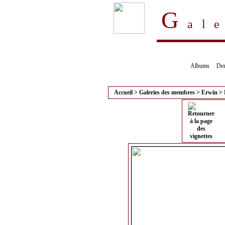
G
al
Albums
Der
Accueil
>
Galeries des membres
>
Erwin
>