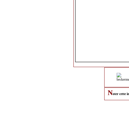
N
oter cette 