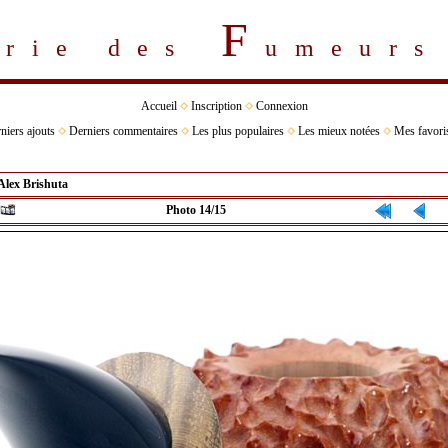
F
erie des
umeur
Accueil
Inscription
Connexion
niers ajouts
Derniers commentaires
Les plus populaires
Les mieux notées
Mes favori
Alex Brishuta
Photo 14/15