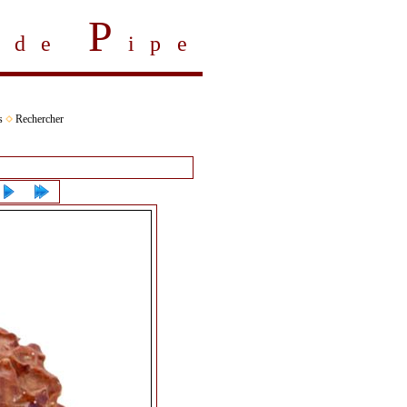
P
s de
ipe
s
Rechercher