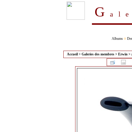
G
al
Albums
Der
Accueil
>
Galeries des membres
>
Erwin
>