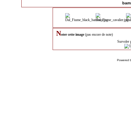
bamb
N
oter cette image
(pas encore de note)
Survoler 
Powered 