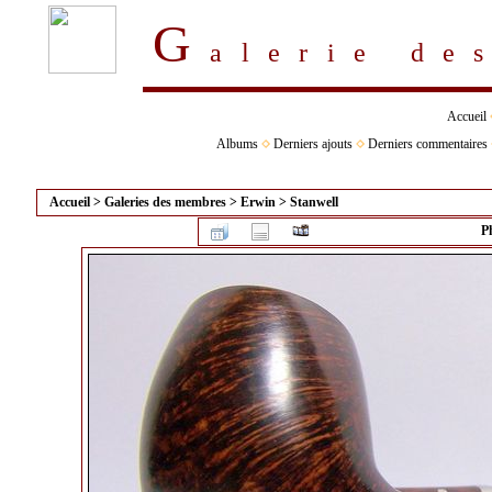
G
alerie d
Accueil
Albums
Derniers ajouts
Derniers commentaires
Accueil
>
Galeries des membres
>
Erwin
>
Stanwell
P