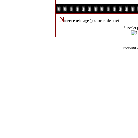
N
oter cette image
(pas encore de note)
Survoler 
Powered 