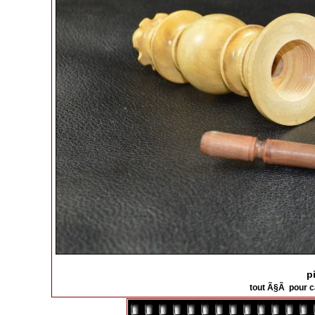
p
tout Ã§Ã pour c