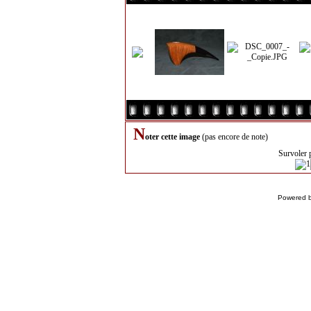
N
oter cette image
(pas encore de note)
Survoler 
Powered 