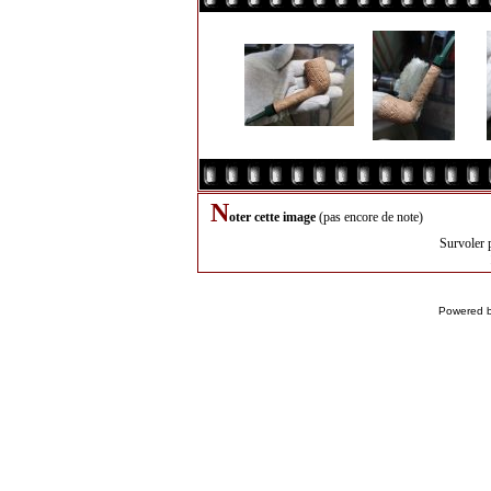
N
oter cette image
(pas encore de note)
Survoler 
Powered 