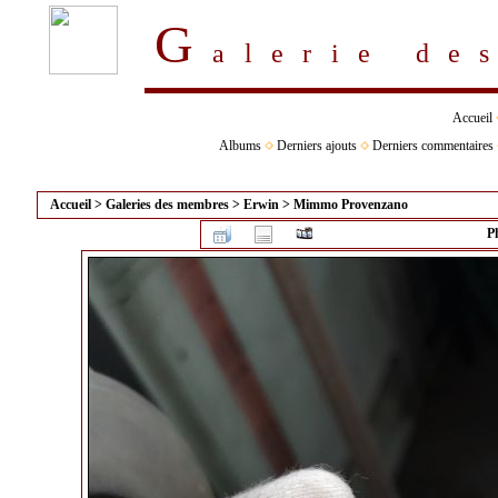
G
alerie d
Accueil
Albums
Derniers ajouts
Derniers commentaires
Accueil
>
Galeries des membres
>
Erwin
>
Mimmo Provenzano
P