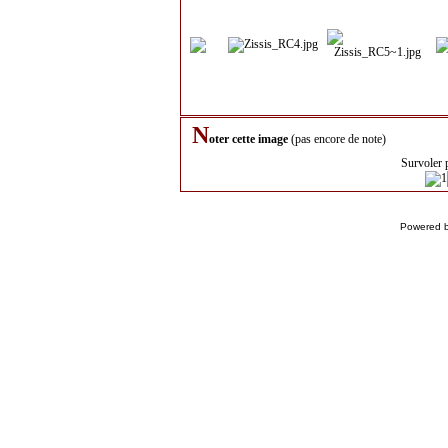
N
oter cette image
(pas encore de note)
Survoler 
Powered 