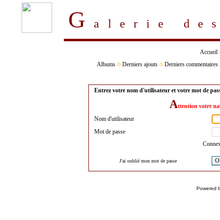
G
alerie d
Accueil
Albums
Derniers ajouts
Derniers commentaires
Entrez votre nom d'utilisateur et votre mot de pa
A
ttention votre na
Nom d'utilisateur
Mot de passe
Connex
O
J'ai oublié mon mot de passe
Powered 