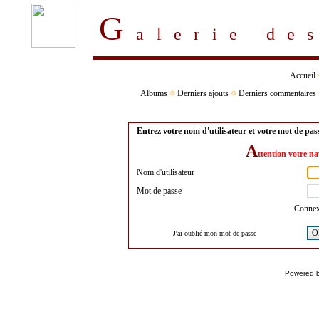
G
alerie d
Accueil
Albums
Derniers ajouts
Derniers commentaires
Entrez votre nom d'utilisateur et votre mot de pa
A
ttention votre na
Nom d'utilisateur
Mot de passe
Connex
O
J'ai oublié mon mot de passe
Powered 