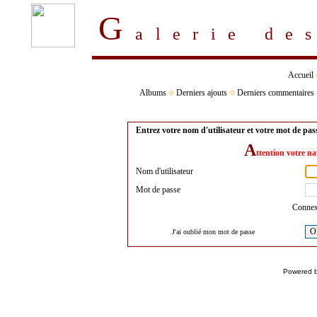
G
alerie d
Accueil
Albums
Derniers ajouts
Derniers commentaires
Entrez votre nom d'utilisateur et votre mot de pa
A
ttention votre na
Nom d'utilisateur
Mot de passe
Connex
O
J'ai oublié mon mot de passe
Powered 